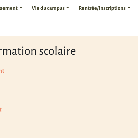
issement
Vie du campus
Rentrée/Inscriptions
rmation scolaire
nt
t