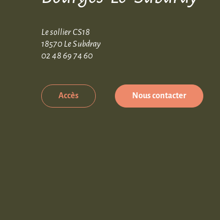
Le sollier CS18
18570 Le Subdray
02 48 69 74 60
Accès
Nous contacter