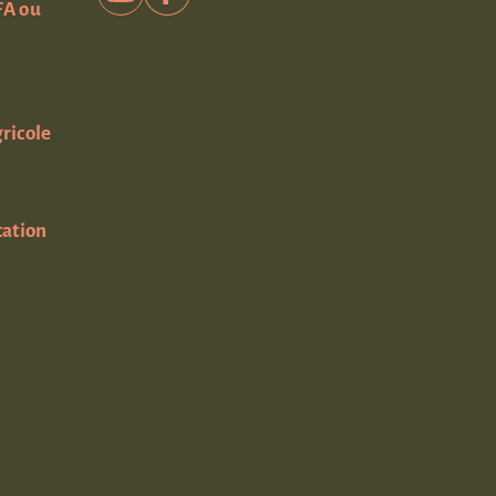
FA ou
ricole
tation