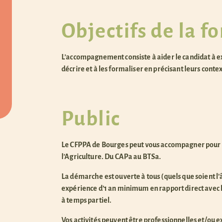
Objectifs de la f
L’accompagnement consiste à aider le candidat à expl
décrire et à les formaliser en précisant leurs conte
Public
Le CFPPA de Bourges peut vous accompagner pour t
l’Agriculture. Du CAPa au BTSa.
La démarche est ouverte à tous (quels que soient l’âge
expérience d’1 an minimum en rapport direct avec l
à temps partiel.
Vos activités peuvent être professionnelles et/ou ex