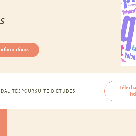
s
 informations
Télécha
DALITÉS
POURSUITE D’ÉTUDES
fi