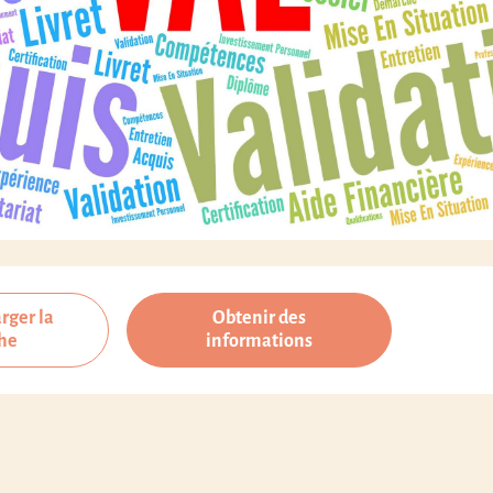
rger la
Obtenir des
che
informations