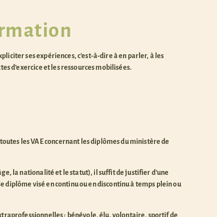
ormation
iciter ses expériences, c’est-à-dire à en parler, à les
xtes d’exercice et les ressources mobilisées.
outes les VAE concernant les diplômes du ministère de
, la nationalité et le statut), il suffit de justifier d’une
e diplôme visé en continu ou en discontinu à temps plein ou
traprofessionnelles : bénévole, élu, volontaire, sportif de