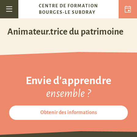
Passer au contenu
CENTRE DE FORMATION
Navigation principale
BOURGES-LE SUBDRAY
Animateur.trice du patrimoine
Envie d'apprendre
ensemble ?
Obtenir des informations