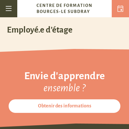
Passer au contenu
CENTRE DE FORMATION
Navigation principale
BOURGES-LE SUBDRAY
Employé.e d’étage
Envie d'apprendre
ensemble ?
Obtenir des informations