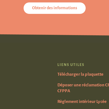
Obtenir des informations
LIENS UTILES
Télécharger la plaquette
Déposer une réclamation C
CFPPA
Règlement intérieur Lycée