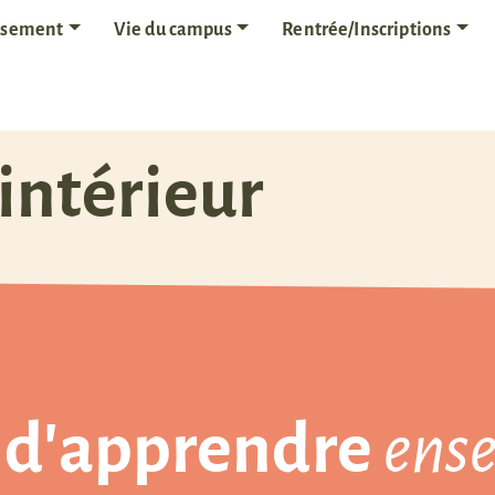
issement
Vie du campus
Rentrée/Inscriptions
intérieur
 d'apprendre
ense