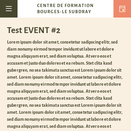
Passer au contenu
CENTRE DE FORMATION
Navigation principale
BOURGES-LE SUBDRAY
Test EVENT #2
Lorem ipsum dolor sit amet, consetetur sadipscing elitr, sed
diam nonumy eirmod tempor invidunt ut labore et dolore
magna aliquyam erat, sed diam voluptua. At vero eos et
accusam et justo duo dolores et ea rebum. Stet clita kasd
gubergren, no sea takimata sanctus est Lorem ipsum dolor sit
amet. Lorem ipsum dolor sit amet, consetetur sadipscing elitr,
sed diam nonumy eirmod tempor invidunt ut labore et dolore
magna aliquyam erat, sed diam voluptua. At vero eos et
accusam et justo duo dolores et ea rebum. Stet clita kasd
gubergren, no sea takimata sanctus est Lorem ipsum dolor sit
amet. Lorem ipsum dolor sit amet, consetetur sadipscing elitr,
sed diam nonumy eirmod tempor invidunt ut labore et dolore
magna aliquyam erat, sed diam voluptua. At vero eos et