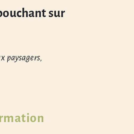
bouchant sur
:
ux paysagers,
ormation