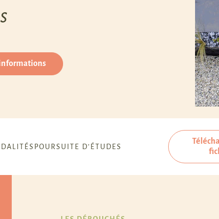
s
 informations
Télécha
DALITÉS
POURSUITE D’ÉTUDES
fi