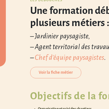
LES DÉBOUCHÉS
Une formation dé
plusieurs métiers 
– Jardinier paysagiste,
– Agent territorial des trava
–
Chef d’équipe paysagistes
.
Voir la fiche métier
Objectifs de la f
Organisation et suivi des chantiers,