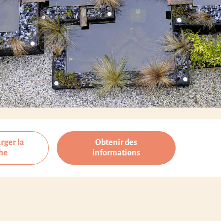
rger la
Obtenir des
che
informations