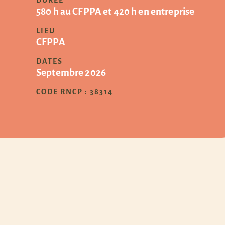
DURÉE
580 h au CFPPA et 420 h en entreprise
LIEU
CFPPA
DATES
Septembre 2026
CODE RNCP : 38314