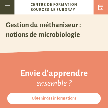
Passer au contenu
CENTRE DE FORMATION
Navigation principale
BOURGES-LE SUBDRAY
Gestion du méthaniseur :
notions de microbiologie
Envie d'apprendre
ensemble ?
Obtenir des informations