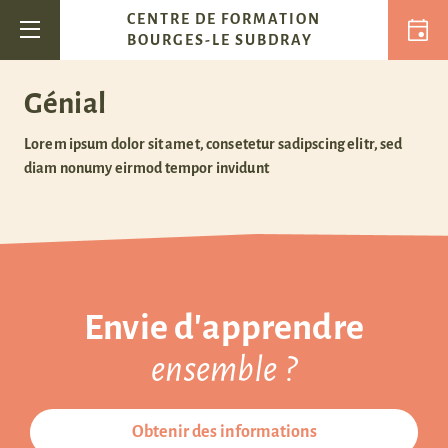
Passer au contenu
CENTRE DE FORMATION
Navigation principale
BOURGES-LE SUBDRAY
Génial
Lorem ipsum dolor sit amet, consetetur sadipscing elitr, sed
diam nonumy eirmod tempor invidunt
Envie d'apprendre
ensemble ?
Obtenir des informations