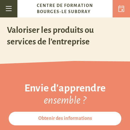
Passer au contenu
CENTRE DE FORMATION
Navigation principale
BOURGES-LE SUBDRAY
Valoriser les produits ou
services de l’entreprise
Envie d'apprendre
ensemble ?
Obtenir des informations